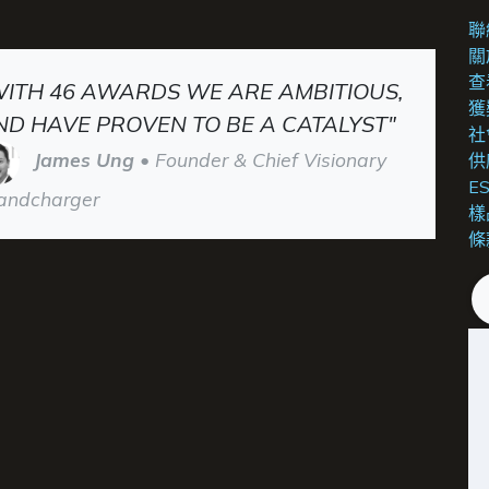
聯
關
查
WITH 46 AWARDS WE ARE AMBITIOUS,
獲
ND HAVE PROVEN TO BE A CATALYST"
社
James Ung
• Founder & Chief Visionary
供
E
andcharger
樣
條