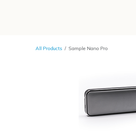
SKIP TO CONTENT
All Products
Sample Nano Pro