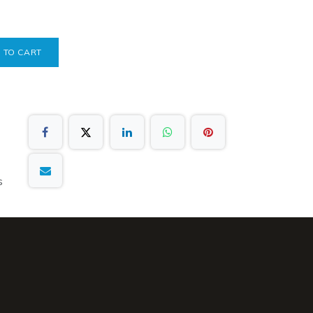
 TO CART
s