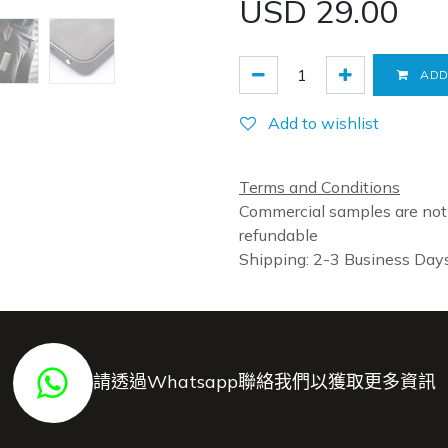
USD
29.00
ADD
Add to wishlist
Terms and Conditions
Commercial samples are not
refundable
Shipping: 2-3 Business Day
請透過Whatsapp聯絡我們以獲取更多資訊