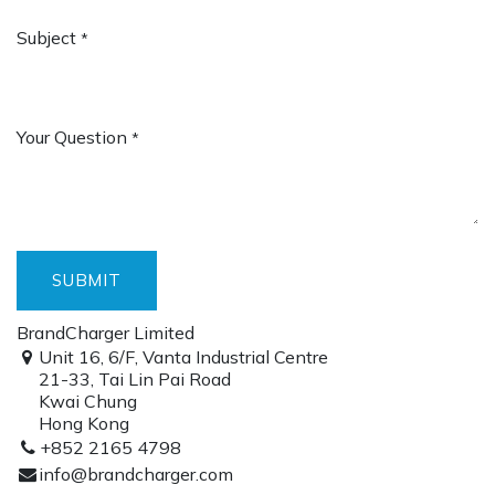
Subject
*
Your Question
*
SUBMIT
BrandCharger Limited
Unit 16, 6/F, Vanta Industrial Centre
21-33, Tai Lin Pai Road
Kwai Chung
Hong Kong
+852 2165 4798
info@brandcharger.com