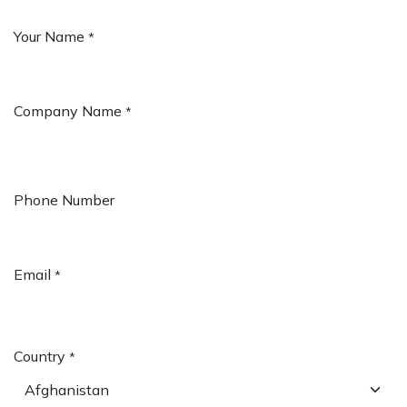
Your Name
*
Company Name
*
Phone Number
Email
*
Country
*