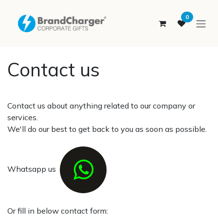
SKIP TO CONTENT
0
Contact us
Contact us about anything related to our company or
services.
We'll do our best to get back to you as soon as possible.
Whatsapp us
Or fill in below contact form: